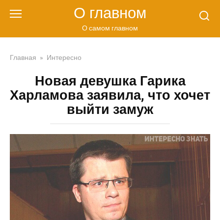
Перейти
О главном
к
контенту
О самом главном
Главная
»
Интересно
Новая девушка Гарика
Харламова заявила, что хочет
выйти замуж