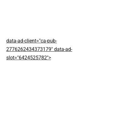
data-ad-client="ca-pub-
2776262434373179" data-ad-
slot="6424525782">