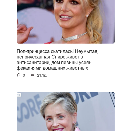
Поп-принцесса скатилась! Неумытая,
непричесанная Спирс живет в
антисанитарии, дом певицы усеян
фекаnиями домашних животных
0
21.1к.