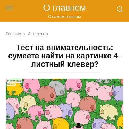
Перейти
О главном
к
контенту
О самом главном
Главная
»
Интересно
Тест на внимательность:
сумеете найти на картинке 4-
листный клевер?