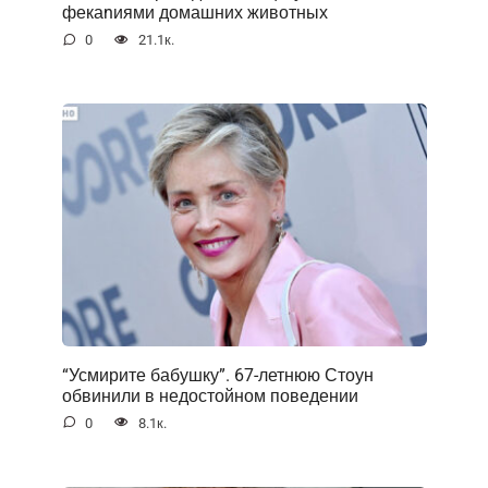
фекаnиями домашних животных
0
21.1к.
“Усмирите бабушку”. 67-летнюю Стоун
обвинили в недостойном поведении
0
8.1к.