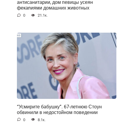
антисанитарии, дом певицы усеян
фекаnиями домашних животных
0
21.1к.
“Усмирите бабушку”. 67-летнюю Стоун
обвинили в недостойном поведении
0
8.1к.