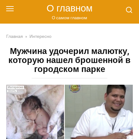
Перейти
О главном
к
контенту
О самом главном
Главная
»
Интересно
Мужчина удочерил малютку,
которую нашел брошенной в
городском парке