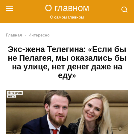
Перейти
О главном
к
контенту
О самом главном
Главная
»
Интересно
Экс-жена Телегина: «Если бы
не Пелагея, мы оказались бы
на улице, нет денег даже на
еду»