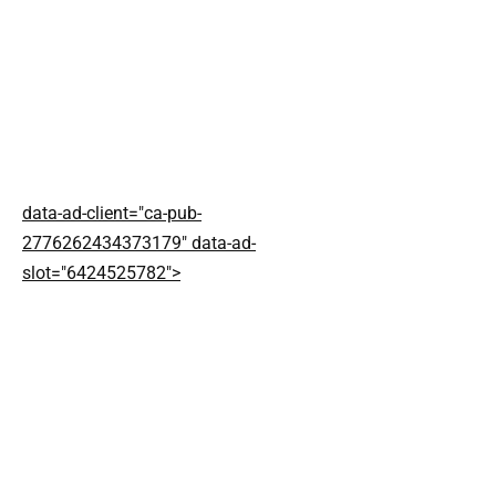
data-ad-client="ca-pub-
2776262434373179" data-ad-
slot="6424525782">