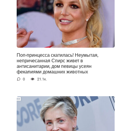
Поп-принцесса скатилась! Неумытая,
непричесанная Спирс живет в
антисанитарии, дом певицы усеян
фекаnиями домашних животных
0
21.1к.