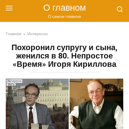
Перейти
О главном
к
контенту
О самом главном
Главная
»
Интересно
Похоронил супругу и сына,
женился в 80. Непростое
«Время» Игоря Кириллова