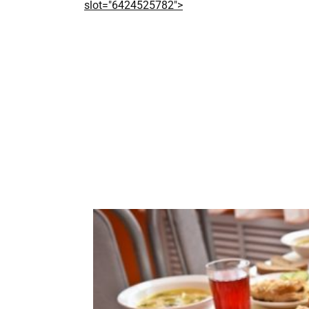
slot="6424525782">