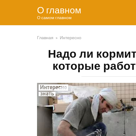
Перейти
О главном
к
контенту
О самом главном
Главная
»
Интересно
Надо ли кормит
которые работ