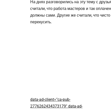
На днях разговорились на эту тему с друзь
считали, что работа мастеров и так оплаче
должны сами. Другие же считали, что чист
перекусить.
data-ad-client="ca-pub-
2776262434373179" data-ad-