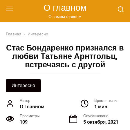
Перейти
О главном
к
контенту
О самом главном
Главная
»
Интересно
Стас Бондаренко признался в
любви Татьяне Арнтгольц,
встречаясь с другой
Интересно
Автор
Время чтения
О Главном
1 мин.
Просмотры
Опубликовано
109
5 октября, 2021