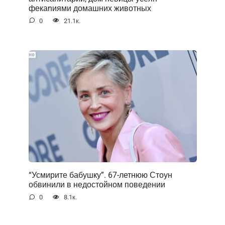
фекаnиями домашних животных
0
21.1к.
“Усмирите бабушку”. 67-летнюю Стоун
обвинили в недостойном поведении
0
8.1к.