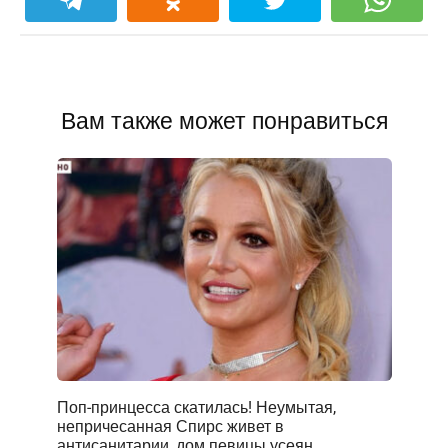
Вам также может понравиться
Поп-принцесса скатилась! Неумытая,
непричесанная Спирс живет в
антисанитарии, дом певицы усеян