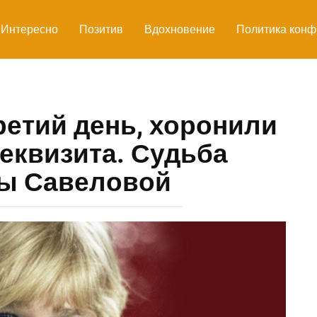
Интересно
Позитив
Вдохновение
Политика конф
ретий день, хоронили
реквизита. Судьба
ы Савеловой