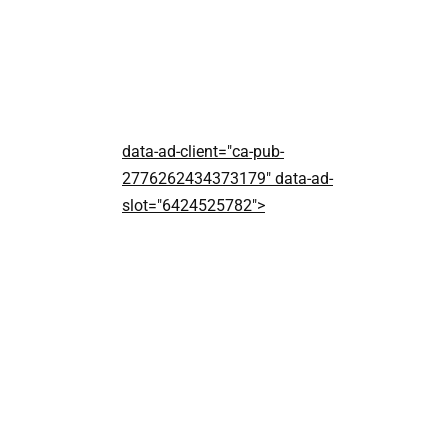
data-ad-client="ca-pub-
2776262434373179" data-ad-
slot="6424525782">