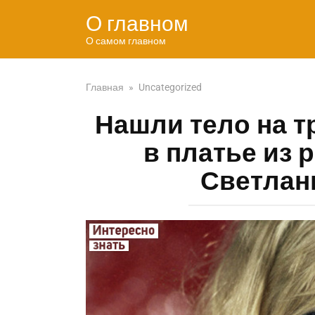
Перейти
О главном
к
контенту
О самом главном
Главная
»
Uncategorized
Нашли тело на т
в платье из 
Светлан