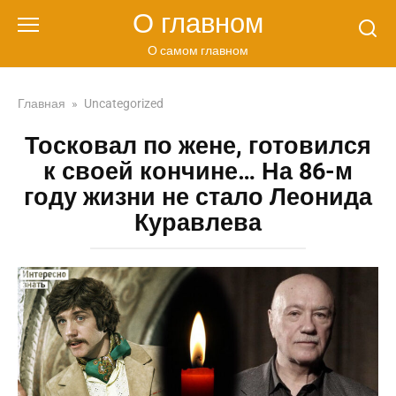
Перейти
О главном
к
контенту
О самом главном
Главная
»
Uncategorized
Тосковал по жене, готовился
к своей кончине… На 86-м
году жизни не стало Леонида
Куравлева