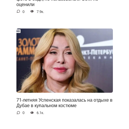
оценили
0
7.9к.
71-летняя Успенская показалась на отдыхе в
Дубае в куnальном костюме
0
6.1к.