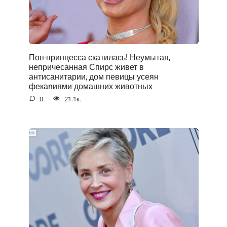
Поп-принцесса скатилась! Неумытая,
непричесанная Спирс живет в
антисанитарии, дом певицы усеян
фекаnиями домашних животных
0
21.1к.