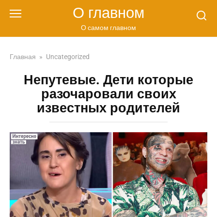
Перейти
О главном
к
контенту
О самом главном
Главная
»
Uncategorized
Непутевые. Дети которые
разочаровали своих
известных родителей