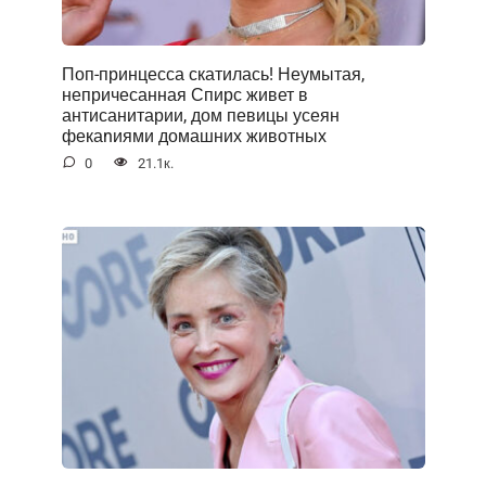
Поп-принцесса скатилась! Неумытая,
непричесанная Спирс живет в
антисанитарии, дом певицы усеян
фекаnиями домашних животных
0
21.1к.