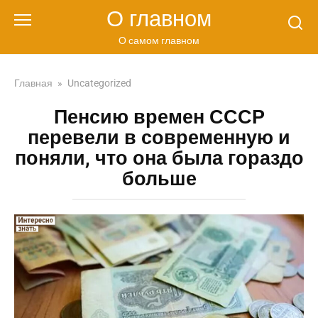
Перейти
О главном
к
контенту
О самом главном
Главная
»
Uncategorized
Пенсию времен СССР
перевели в современную и
поняли, что она была гораздо
больше