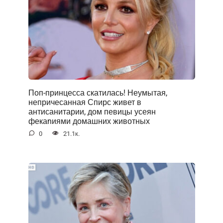
Поп-принцесса скатилась! Неумытая,
непричесанная Спирс живет в
антисанитарии, дом певицы усеян
фекаnиями домашних животных
0
21.1к.