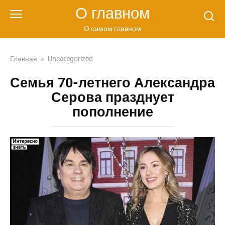
Перейти
О главном
к
контенту
О самом главном
Главная
»
Uncategorized
Семья 70-летнего Александра
Серова празднует
пополнение