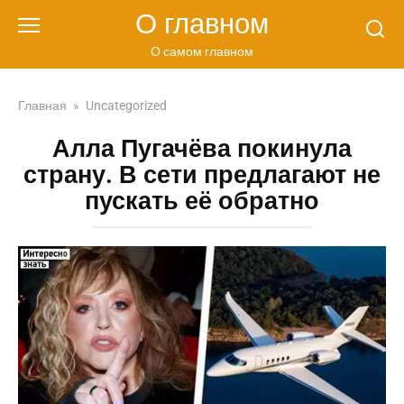
Перейти
О главном
к
контенту
О самом главном
Главная
»
Uncategorized
Алла Пугачёва покинула
страну. В сети предлагают не
пускать её обратно