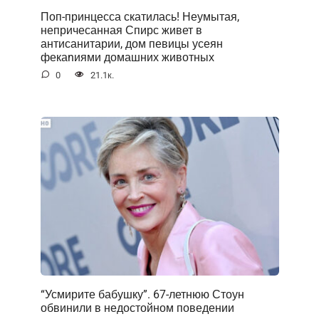
Поп-принцесса скатилась! Неумытая,
непричесанная Спирс живет в
антисанитарии, дом певицы усеян
фекаnиями домашних животных
0
21.1к.
“Усмирите бабушку”. 67-летнюю Стоун
обвинили в недостойном поведении