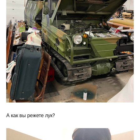
А как вы режете лук?