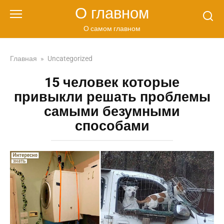
Перейти
О главном
к
контенту
О самом главном
Главная
»
Uncategorized
15 человек которые
привыкли решать проблемы
самыми безумными
способами