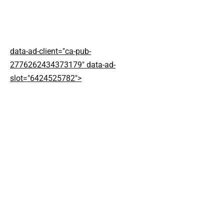
data-ad-client="ca-pub-
2776262434373179" data-ad-
slot="6424525782">