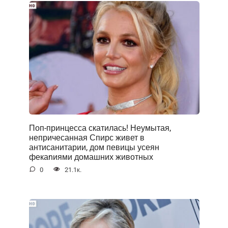
Поп-принцесса скатилась! Неумытая,
непричесанная Спирс живет в
антисанитарии, дом певицы усеян
фекаnиями домашних животных
0
21.1к.