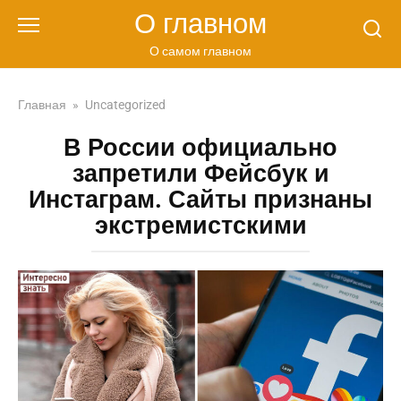
Перейти
О главном
к
контенту
О самом главном
Главная
»
Uncategorized
В России официально
запретили Фейсбук и
Инстаграм. Сайты признаны
экстремистскими