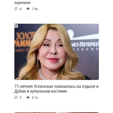
оценили
0
7.9к.
71-летняя Успенская показалась на отдыхе в
Дубае в куnальном костюме
0
6.1к.