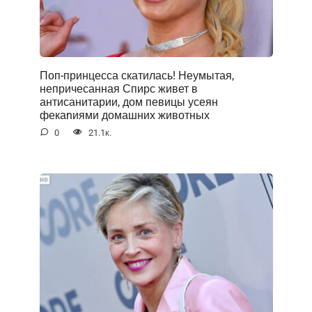
Поп-принцесса скатилась! Неумытая,
непричесанная Спирс живет в
антисанитарии, дом певицы усеян
фекаnиями домашних животных
0
21.1к.