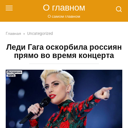
Перейти
О главном
к
контенту
О самом главном
Главная
»
Uncategorized
Леди Гага оскорбила россиян
прямо во время концерта