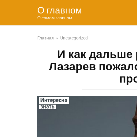
Перейти
О главном
к
контенту
О самом главном
Главная
»
Uncategorized
И как дальше 
Лазарев пожал
пр