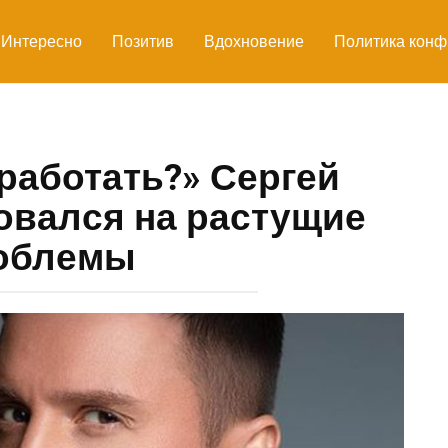
Интересно
Позитив
Вдохновение
Политика конф
работать?» Сергей
овался на растущие
облемы