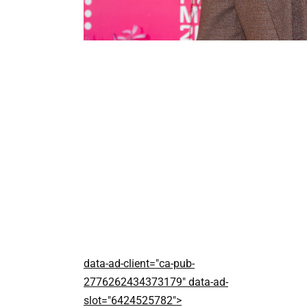
data-ad-client="ca-pub-
2776262434373179" data-ad-
slot="6424525782">