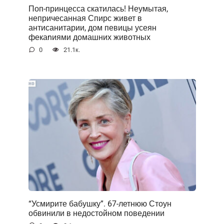
Поп-принцесса скатилась! Неумытая,
непричесанная Спирс живет в
антисанитарии, дом певицы усеян
фекаnиями домашних животных
0
21.1к.
“Усмирите бабушку”. 67-летнюю Стоун
обвинили в недостойном поведении