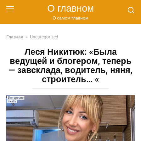
Перейти
О главном
к
контенту
О самом главном
Главная
»
Uncategorized
Леся Никитюк: «Была
ведущей и блогером, теперь
— завсклада, водитель, няня,
строитель… «