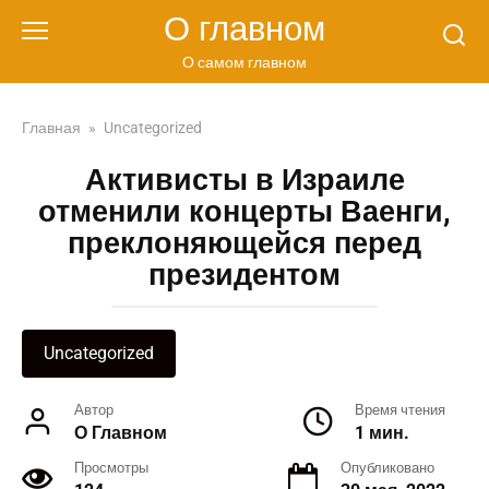
Перейти
О главном
к
контенту
О самом главном
Главная
»
Uncategorized
Активисты в Израиле
отменили концерты Ваенги,
преклоняющейся перед
президентом
Uncategorized
Автор
Время чтения
О Главном
1 мин.
Просмотры
Опубликовано