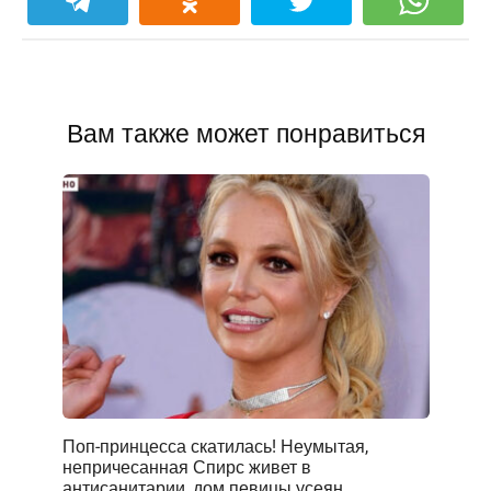
Вам также может понравиться
Поп-принцесса скатилась! Неумытая,
непричесанная Спирс живет в
антисанитарии, дом певицы усеян