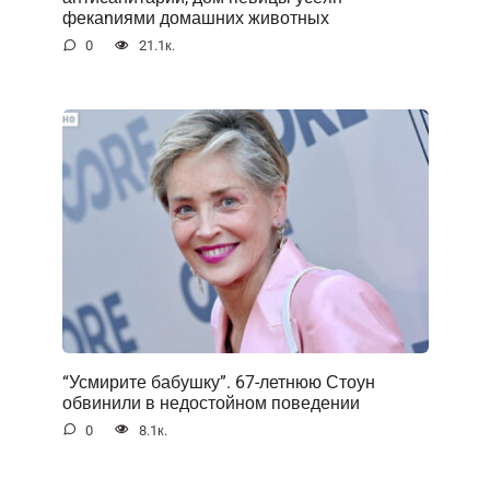
фекаnиями домашних животных
0
21.1к.
“Усмирите бабушку”. 67-летнюю Стоун
обвинили в недостойном поведении
0
8.1к.