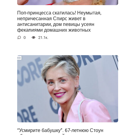
Поп-принцесса скатилась! Неумытая,
непричесанная Спирс живет в
антисанитарии, дом певицы усеян
фекаnиями домашних животных
0
21.1к.
“Усмирите бабушку”. 67-летнюю Стоун