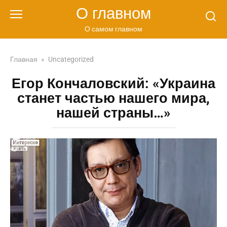
Перейти
О главном
к
контенту
О самом главном
Главная
»
Uncategorized
Егор Кончаловский: «Украина
станет частью нашего мира,
нашей страны…»