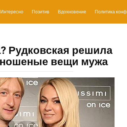
Интересно
Позитив
Вдохновение
Политика конф
а? Рудковская решила
 ношеные вещи мужа