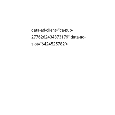
data-ad-client="ca-pub-
2776262434373179" data-ad-
slot="6424525782">