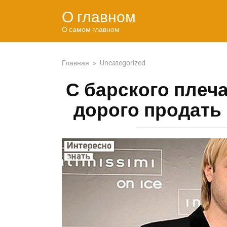
Перейти
О главном
к
контенту
О самом главном
Главная
»
Uncategorized
С барского плеч
дорого продать