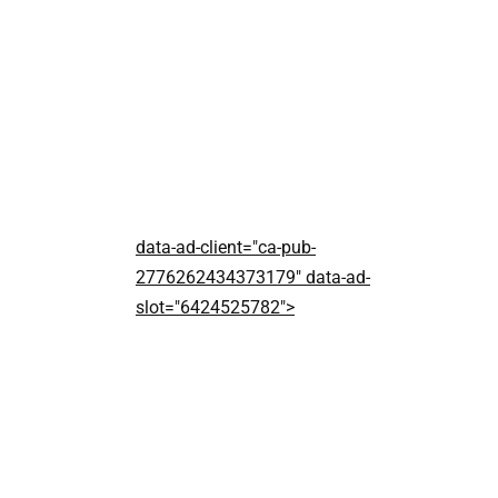
data-ad-client="ca-pub-
2776262434373179" data-ad-
slot="6424525782">