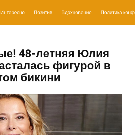
Интересно
Позитив
Вдохновение
Политика конф
ые! 48-летняя Юлия
асталась фигурой в
том бикини