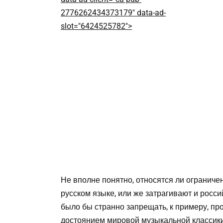
2776262434373179" data-ad-
slot="6424525782">
Не вполне понятно, относятся ли ограниче
русском языке, или же затрагивают и росси
было бы странно запрещать, к примеру, п
достоянием мировой музыкальной классики