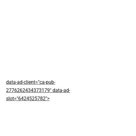
data-ad-client="ca-pub-
2776262434373179" data-ad-
slot="6424525782">