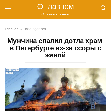
Перейти
О главном
к
контенту
О самом главном
Главная
»
Uncategorized
Мужчина спалил дотла храм
в Петербурге из-за ссоры с
женой