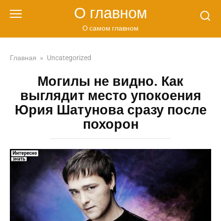
Перейти
О главном
к
контенту
О самом главном
Главная
»
Uncategorized
Могилы не видно. Как
выглядит место упокоения
Юрия Шатунова сразу после
похорон