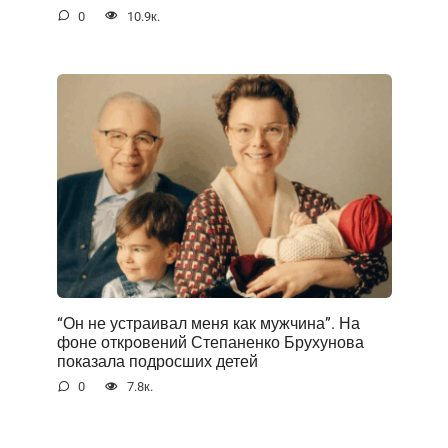
0
10.9к.
“Он не устраивал меня как мужчина”. На
фоне открoвений Степаненко Брухунова
показала подросших детей
0
7.8к.