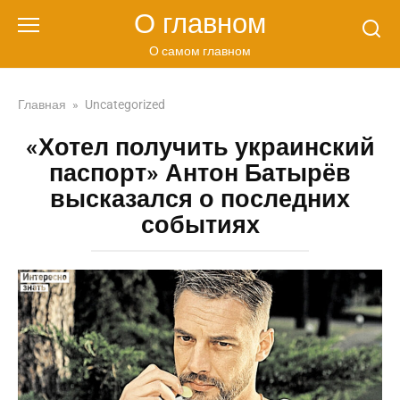
Перейти
О главном
к
контенту
О самом главном
Главная
»
Uncategorized
«Хотел получить украинский
паспорт» Антон Батырёв
высказался о последних
событиях