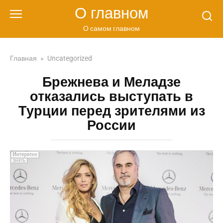
Перейти
О главном
к
контенту
О самом главном
Главная
»
Uncategorized
Брежнева и Меладзе
отказались выступать в
Турции перед зрителями из
России