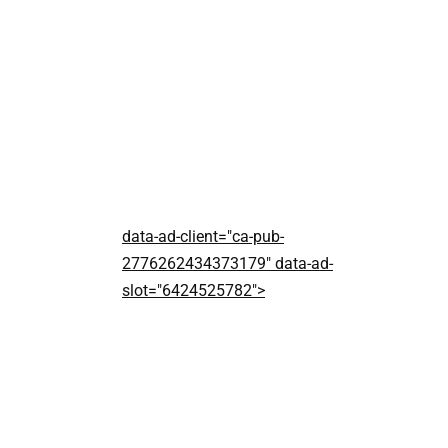
data-ad-client="ca-pub-
2776262434373179" data-ad-
slot="6424525782">