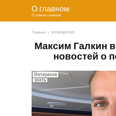
Перейти
О главном
к
контенту
О самом главном
Главная
»
Uncategorized
Максим Галкин в
новостей о п