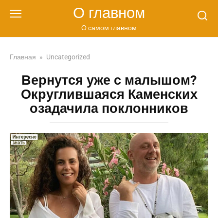
Перейти
О главном
к
контенту
О самом главном
Главная
»
Uncategorized
Вернутся уже с малышом?
Округлившаяся Каменских
озадачила поклонников