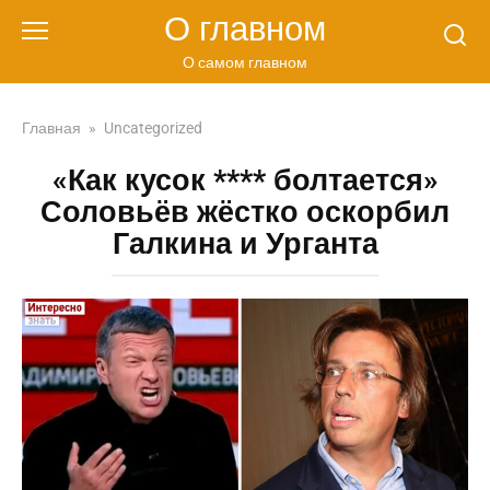
Перейти
О главном
к
контенту
О самом главном
Главная
»
Uncategorized
«Как кусок **** болтается»
Соловьёв жёстко оскорбил
Галкина и Урганта