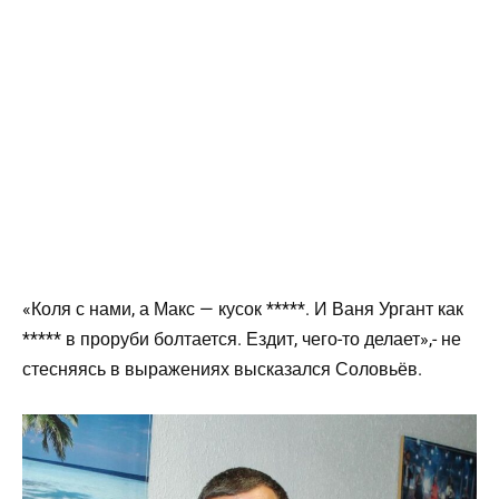
«Коля с нами, а Макс — кусок *****. И Ваня Ургант как
***** в проруби болтается. Ездит, чего-то делает»,- не
стесняясь в выражениях высказался Соловьёв.