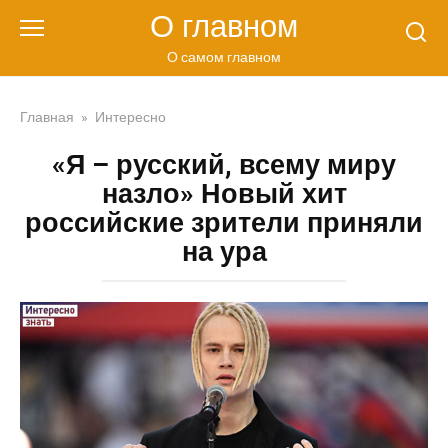
Перейти
О главном
к
контенту
О самом главном
Главная
»
Интересно
«Я – русский, всему миру
назло» Новый хит
российские зрители приняли
на ура