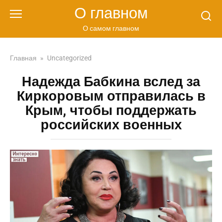
Перейти
О главном
к
контенту
О самом главном
Главная
»
Uncategorized
Надежда Бабкина вслед за
Киркоровым отправилась в
Крым, чтобы поддержать
российских военных