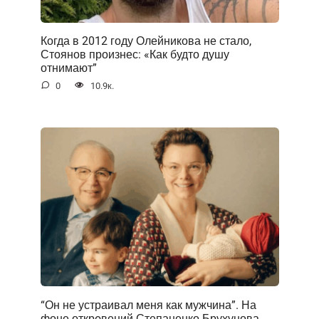
Когда в 2012 году Олейникова не стало,
Стоянов произнес: «Как будто душу
отнимают”
0
10.9к.
“Он не устраивал меня как мужчина”. На
фоне открoвений Степаненко Брухунова