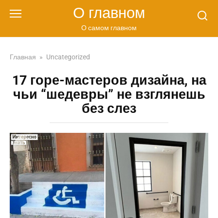
Перейти
О главном
к
контенту
О самом главном
Главная
»
Uncategorized
17 горе-мастеров дизайна, на
чьи “шедевры” не взглянешь
без слез