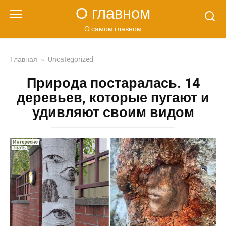
Перейти
О главном
к
контенту
О самом главном
Главная
»
Uncategorized
Природа постаралась. 14
деревьев, которые пугают и
удивляют своим видом