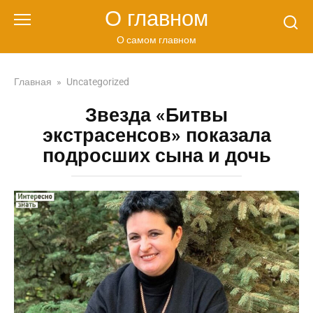
Перейти
О главном
к
контенту
О самом главном
Главная
»
Uncategorized
Звезда «Битвы
экстрасенсов» показала
подросших сына и дочь