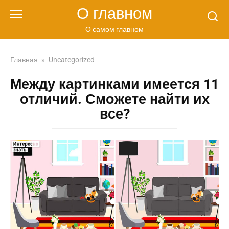
Перейти
О главном
к
контенту
О самом главном
Главная
»
Uncategorized
Между картинками имеется 11
отличий. Сможете найти их
все?