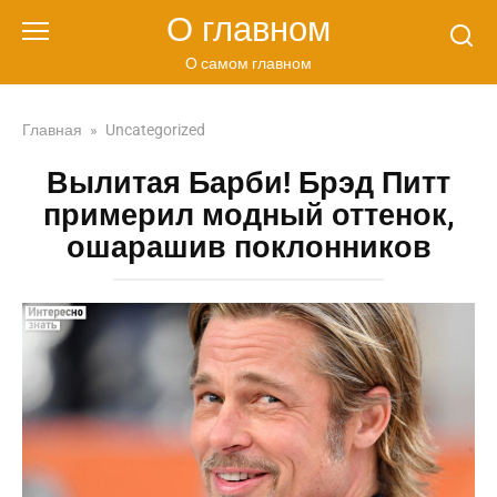
Перейти
О главном
к
контенту
О самом главном
Главная
»
Uncategorized
Вылитая Барби! Брэд Питт
примерил модный оттенок,
ошарашив поклонников