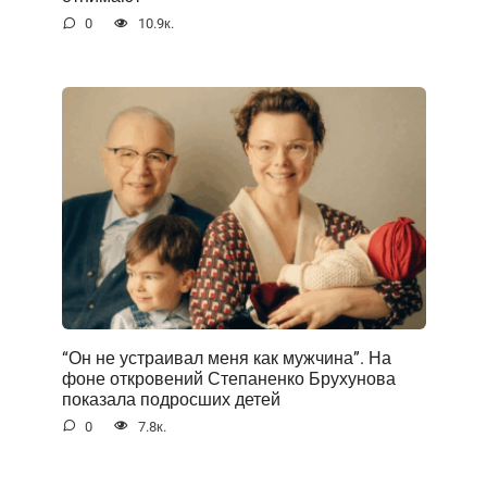
0
10.9к.
“Он не устраивал меня как мужчина”. На
фоне открoвений Степаненко Брухунова
показала подросших детей
0
7.8к.