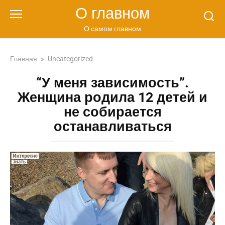
Перейти
О главном
к
контенту
О самом главном
Главная
»
Uncategorized
“У меня зависимость”.
Женщина родила 12 детей и
не собирается
останавливаться