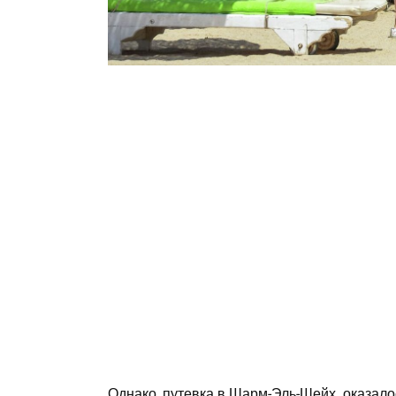
Однако, путевка в Шарм-Эль-Шейх оказало