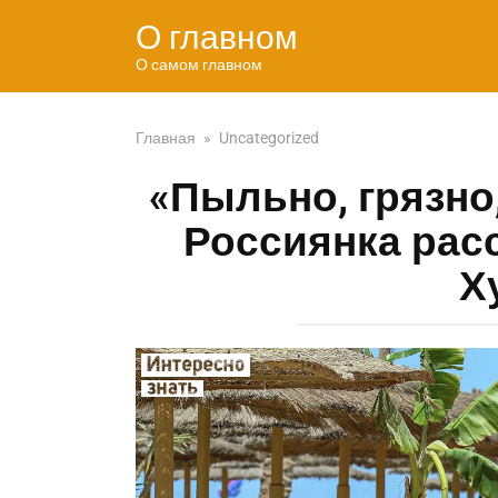
Перейти
О главном
к
контенту
О самом главном
Главная
»
Uncategorized
«Пыльно, грязно
Россиянка расс
Х