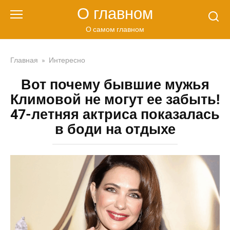
Перейти
О главном
к
контенту
О самом главном
Главная
»
Интересно
Вот почему бывшие мужья
Климовой не могут ее забыть!
47-летняя актриса показалась
в боди на отдыхе