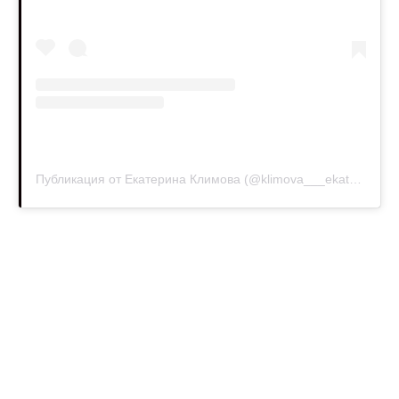
Публикация от Екатерина Климова (@klimova___ekaterina)