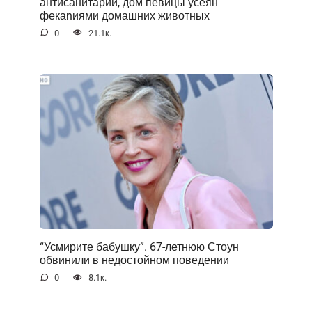
антисанитарии, дом певицы усеян
фекаnиями домашних животных
0
21.1к.
“Усмирите бабушку”. 67-летнюю Стоун
обвинили в недостойном поведении
0
8.1к.