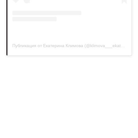
Публикация от Екатерина Климова (@klimova___ekaterina)