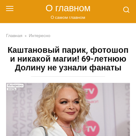
Перейти
О главном
к
контенту
О самом главном
Главная
»
Интересно
Каштановый парик, фотошоп
и никакой магии! 69-летнюю
Долину не узнали фанаты