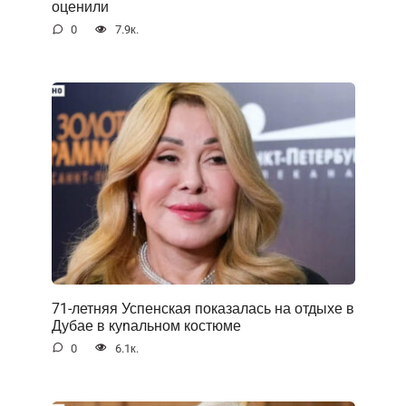
оценили
0
7.9к.
71-летняя Успенская показалась на отдыхе в
Дубае в куnальном костюме
0
6.1к.