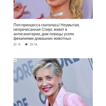
Поп-принцесса скатилась! Неумытая,
непричесанная Спирс живет в
антисанитарии, дом певицы усеян
фекаnиями домашних животных
0
21.1к.