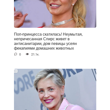
Поп-принцесса скатилась! Неумытая,
непричесанная Спирс живет в
антисанитарии, дом певицы усеян
фекаnиями домашних животных
0
21.1к.