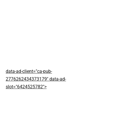
data-ad-client="ca-pub-
2776262434373179" data-ad-
slot="6424525782">