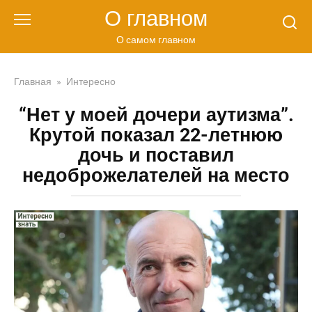
Перейти
О главном
к
контенту
О самом главном
Главная
»
Интересно
“Нет у моей дочери аутизма”.
Крутой показал 22-летнюю
дочь и поставил
недоброжелателей на место