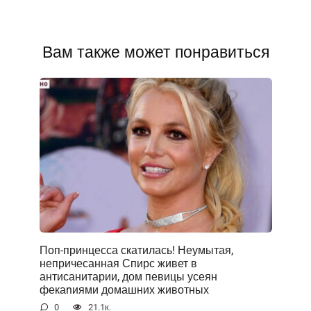
Вам также может понравиться
Поп-принцесса скатилась! Неумытая,
непричесанная Спирс живет в
антисанитарии, дом певицы усеян
фекаnиями домашних животных
0
21.1к.