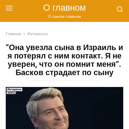
Перейти
О главном
к
контенту
О самом главном
Главная
»
Интересно
“Она увезла сына в Израиль и
я потерял с ним контакт. Я не
уверен, что он помнит меня”.
Басков страдает по сыну