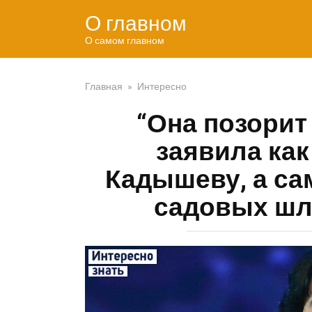
Перейти
О главном
к
контенту
О самом главном
Главная
»
Интересно
“Она позорит
заявила как
Кадышеву, а са
садовых шл