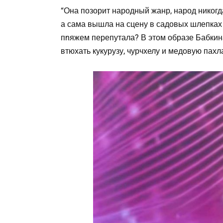
“Она позорит народный жанр, народ никогд
а сама вышла на сцену в садовых шлепках
пnяжем перепутала? В этом образе Бабкин
втюхать кукурузу, чурчхелу и медовую пах