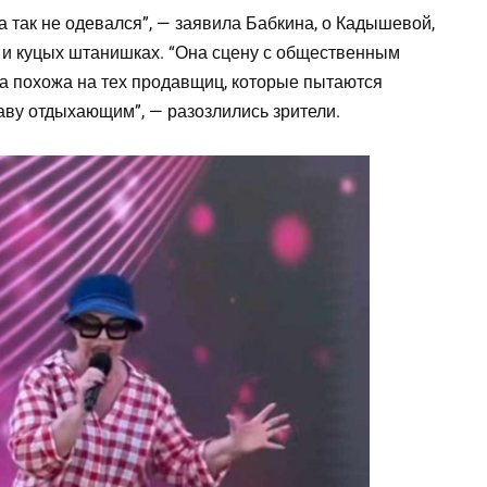
а так не одевался”, — заявила Бабкина, о Кадышевой,
 и куцых штанишках. “Она сцену с общественным
а похожа на тех продавщиц, которые пытаются
лаву отдыхающим”, — разозлились зрители.