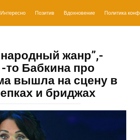
Интересно
Позитив
Вдохновение
Политика конф
 народный жанр”,-
 -то Бабкина про
ма вышла на сцену в
епках и бриджах