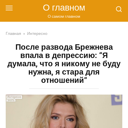
Перейти
О главном
к
контенту
О самом главном
Главная
»
Интересно
После развода Брежнева
впала в депрессию: “Я
думала, что я никому не буду
нужна, я стара для
отношений”