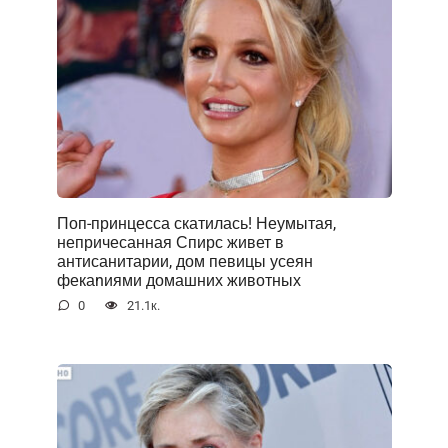
Поп-принцесса скатилась! Неумытая,
непричесанная Спирс живет в
антисанитарии, дом певицы усеян
фекаnиями домашних животных
0
21.1к.