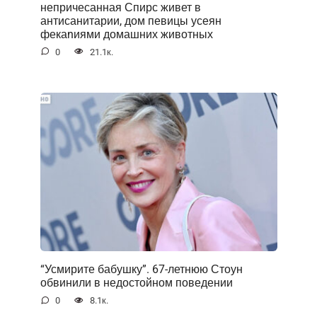
непричесанная Спирс живет в
антисанитарии, дом певицы усеян
фекаnиями домашних животных
0
21.1к.
“Усмирите бабушку”. 67-летнюю Стоун
обвинили в недостойном поведении
0
8.1к.