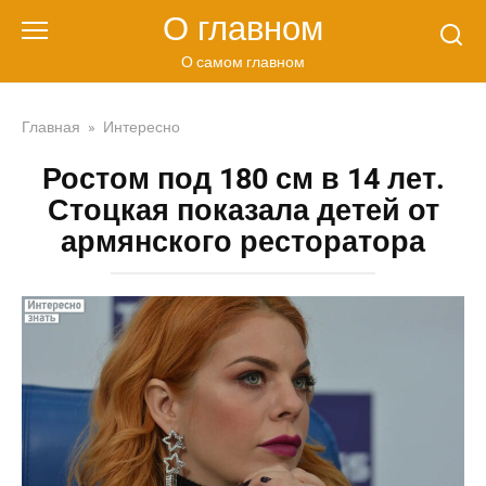
Перейти
О главном
к
контенту
О самом главном
Главная
»
Интересно
Ростом под 180 см в 14 лет.
Стоцкая показала детей от
армянского ресторатора