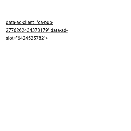
data-ad-client="ca-pub-
2776262434373179" data-ad-
slot="6424525782">