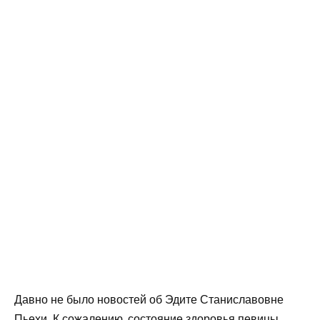
Давно не было новостей об Эдите Станиславовне
Пьехи. К сожалению, состояние здоровья певицы