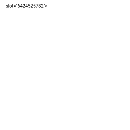
slot="6424525782">