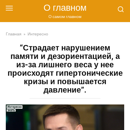
Перейти
О главном
к
контенту
О самом главном
Главная
»
Интересно
“Страдает нарушением
памяти и дезориентацией, а
из-за лишнего веса у нее
происходят гипертонические
кризы и повышается
давление”.