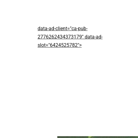
data-ad-client="ca-pub-
2776262434373179" data-ad-
slot="6424525782">