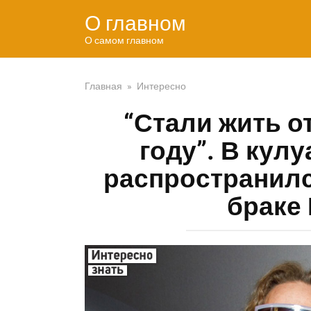
Перейти
О главном
к
контенту
О самом главном
Главная
»
Интересно
“Стали жить о
году”. В кул
распространилс
браке