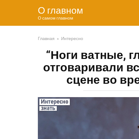
Перейти
О главном
к
контенту
О самом главном
Главная
»
Интересно
“Ноги ватные, г
отговаривали вс
сцене во вр