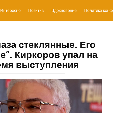
Интересно
Позитив
Вдохновение
Политика конф
лаза стеклянные. Его
е”. Киркоров упал на
емя выступления