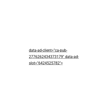
data-ad-client="ca-pub-
2776262434373179" data-ad-
slot="6424525782">