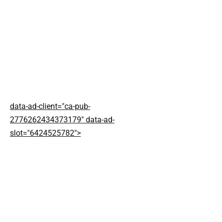
data-ad-client="ca-pub-
2776262434373179" data-ad-
slot="6424525782">