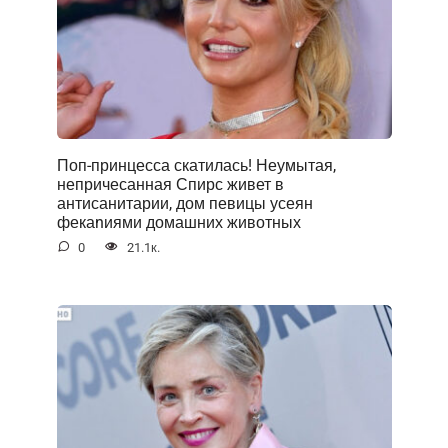
Поп-принцесса скатилась! Неумытая,
непричесанная Спирс живет в
антисанитарии, дом певицы усеян
фекаnиями домашних животных
0
21.1к.