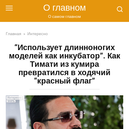
Перейти
О главном
к
контенту
О самом главном
Главная
»
Интересно
“Использует длинноногих
моделей как инкубатор”. Как
Тимати из кумира
превратился в ходячий
“красный флаг”